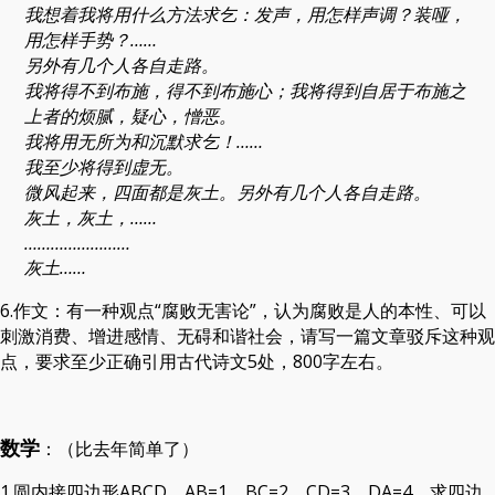
我想着我将用什么方法求乞：发声，用怎样声调？装哑，
用怎样手势？……
另外有几个人各自走路。
我将得不到布施，得不到布施心；我将得到自居于布施之
上者的烦腻，疑心，憎恶。
我将用无所为和沉默求乞！……
我至少将得到虚无。
微风起来，四面都是灰土。另外有几个人各自走路。
灰土，灰土，……
……………………
灰土……
6.作文：有一种观点“腐败无害论”，认为腐败是人的本性、可以
刺激消费、增进感情、无碍和谐社会，请写一篇文章驳斥这种观
点，要求至少正确引用古代诗文5处，800字左右。
数学
：（比去年简单了）
1.圆内接四边形ABCD，AB=1，BC=2，CD=3，DA=4，求四边