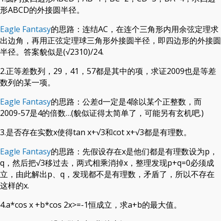
形ABCD的外接圆半径。
Eagle Fantasy
的思路：连结AC，在连个三角形内用余弦定理求
出边角，再用正弦定理球三角形外接圆半径，即四边形的外接圆
半径。答案貌似是(√2310)/24.
2.正等差数列，29，41，57都是其中的项，求证2009也是等差
数列的某一项。
Eagle Fantasy
的思路：公差d一定是4除以某个正整数，而
2009-57是4的倍数…(貌似证得太简单了，可能另有玄机吧.)
3.是否存在实数x使得tan x+√3和cot x+√3都是有理数。
Eagle Fantasy
的思路：先假设存在x是他们都是有理数设为p，
q，然后把√3移过去，两式相乘消掉x，整理发现p+q=0必须成
立，由此解出p、q，发现都不是有理数，矛盾了，所以不存在
这样的x.
4.a*cos x +b*cos 2x>=-1恒成立，求a+b的最大值。