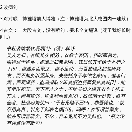
2.改病句
3.对对联：博雅塔前人博雅（注：博雅塔为北大校园内一建筑）
4.古文：一大段古文，没有断句，要求全文翻译（花了我好长时
间…）
书杜袭喻繁钦语后[1]·（清）林纾
吴人之归，有绮其衣者[2]，衣数十袭[3]，届时而易之。
而特居于盗乡，盗涎而妇弗觉[4]，犹日炫其华绣于丛莽之
下[5]，盗遂杀而取之。盗不足论，而吾甚怪此妇知绮其
衣，而不知所以置其身。夫使托身于荐绅之家[6]，健者门
焉，严扃深居，盗乌得取？唯其濒盗居而复炫其装[7]，此
其所以死耳。天下有才之士，不犹吴妇之绮其衣乎？托非
其人，则与盗邻，盗贪利而耆杀[8]，故炫能于乱邦，匪有
全者。杜袭喻繁钦曰：“子若见能不已[9]，非吾徒也。”钦
卒用其言，以免于刘表之祸[10]。呜呼！袭可谓善藏矣，
钦亦可谓善听矣。不尔，吾未见其不为吴妇也。（原文没
有标点没有断句）