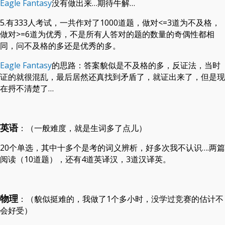
Eagle Fantasy
没有做出来…期待牛解…
5.有333人考试，一共作对了1000道题，做对<=3道为不及格，
做对>=6道为优秀，不是所有人答对的题的数量的奇偶性都相
同，问不及格的多还是优秀的多。
Eagle Fantasy
的思路：答案貌似是不及格的多，反证法，当时
证的就很混乱，最后居然还真找到矛盾了，就证出来了，但是现
在捋不清楚了…
英语
：（一般难度，就是生词多了点儿）
20个单选，其中十多个是考的词义辨析，好多次我不认识….两篇
阅读（10道题），还有4道英译汉，3道汉译英。
物理
：（貌似挺难的，我做了1个多小时，没学过竞赛的估计不
会好受）