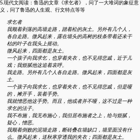
5.现代文阅读：鲁迅的文章《求乞者》，问了一大堆词的象征意
义，问了鲁迅的人生观、行文特点等等
求乞者
我顺着剥落的高墙走路，踏着松的灰土。另外有几个人，
各自走路。微风起来，露在墙头的高树的枝条带着还未干
枯的叶子在我头上摇动。
微风起来，四面都是灰土。
一个孩子向我求乞，也穿着夹衣，也不见得悲戚，近于儿
戏；我烦腻他这追着哀呼。
我走路。另外有几个人各自走路。微风起来，四面都是灰
土。
一个孩子向我求乞，也穿着夹衣，也不见得悲戚，但是哑
的，摊开手，装着手势。
我就憎恶他这手势。而且，他或者并不哑，这不过是一种
求乞的法子。
我不布施，我无布施心，我但居布施者之上，给与烦腻，
疑心，憎恶。
我顺着倒败的泥墙走路，断砖叠在墙缺口，墙里面没有什
么。微风起来，送秋寒穿透我的夹衣；四面都是灰土。