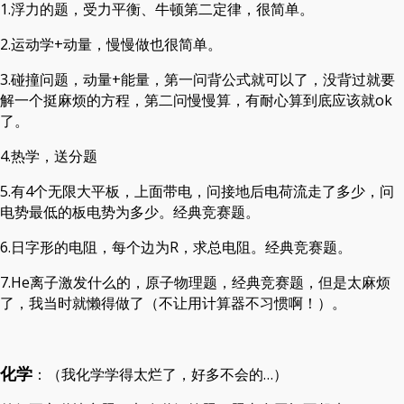
1.浮力的题，受力平衡、牛顿第二定律，很简单。
2.运动学+动量，慢慢做也很简单。
3.碰撞问题，动量+能量，第一问背公式就可以了，没背过就要
解一个挺麻烦的方程，第二问慢慢算，有耐心算到底应该就ok
了。
4.热学，送分题
5.有4个无限大平板，上面带电，问接地后电荷流走了多少，问
电势最低的板电势为多少。经典竞赛题。
6.日字形的电阻，每个边为R，求总电阻。经典竞赛题。
7.He离子激发什么的，原子物理题，经典竞赛题，但是太麻烦
了，我当时就懒得做了（不让用计算器不习惯啊！）。
化学
：（我化学学得太烂了，好多不会的…）