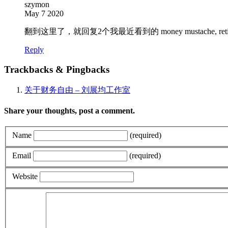
szymon
May 7 2020
翻到这里了，就回复2个我最近看到的 money mustache, retire ea
Reply
Trackbacks & Pingbacks
关于财务自由 – 刘展均工作室
Share your thoughts, post a comment.
Name
(required)
Email
(required)
Website