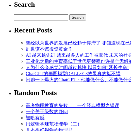
Search
Recent Posts
曾经以为世界的发展已经趋于停滞了 哪知道现在已
乱世该不该投资黄金？
AI 越来越先进 越来越多人的工作被取代 未来的
工业化之后的生育率低于世代更替率也许是个无解
人为什么会感觉时间越过越快 以及如何“延长生命”
ChatGPT的画图模型DALL·E 3效果真的挺不错
闲聊一下爆火的ChatGPT：他能做什么、不能做什
Random Posts
高考物理教育的失败——一个经典模型之错误
一个关于级数的疑问
被喷有感
用逻辑学规范物理学（二）
几本很好很强的物理书