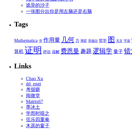
诡异的沙子
一张图分出你是用左脑还是右脑
Tags
图
几何
作用量
Mathematica
力
哲学
书
博弈
哥德尔
天文
宇宙
证明
逻辑学
错
费恩曼
趣题
算机
量子
评论
误解
Links
Chao Xu
dd_engi
考据癖
阅微堂
Matrix67
墨冰土
学而时嘻之
弦乐四重奏
木遥的窗子