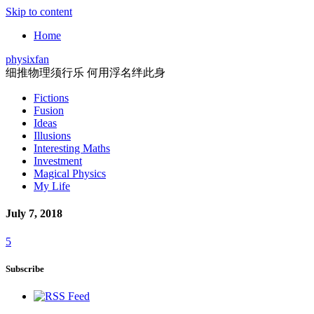
Skip to content
Home
physixfan
细推物理须行乐 何用浮名绊此身
Fictions
Fusion
Ideas
Illusions
Interesting Maths
Investment
Magical Physics
My Life
July 7, 2018
5
Subscribe