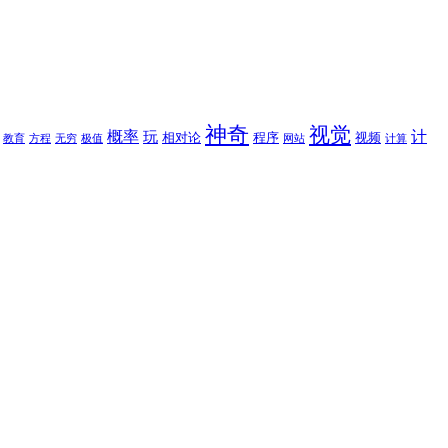
神奇
视觉
概率
计
玩
相对论
程序
视频
教育
方程
无穷
极值
网站
计算