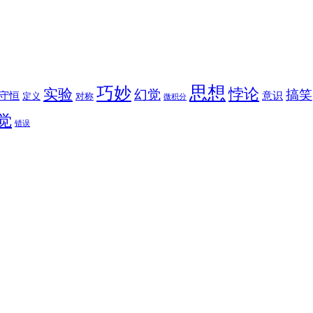
思想
巧妙
悖论
实验
幻觉
搞笑
守恒
意识
定义
对称
微积分
觉
错误