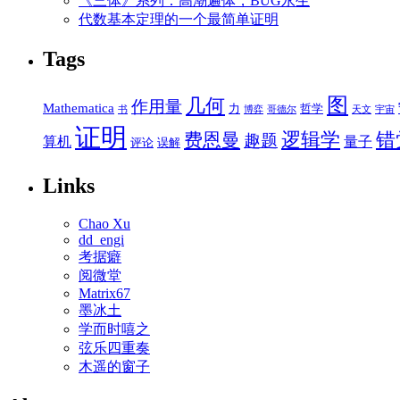
《三体》系列：高潮遍体，BUG永生
代数基本定理的一个最简单证明
Tags
图
几何
作用量
Mathematica
力
哲学
书
博弈
哥德尔
天文
宇宙
证明
逻辑学
错
费恩曼
趣题
算机
量子
评论
误解
Links
Chao Xu
dd_engi
考据癖
阅微堂
Matrix67
墨冰土
学而时嘻之
弦乐四重奏
木遥的窗子