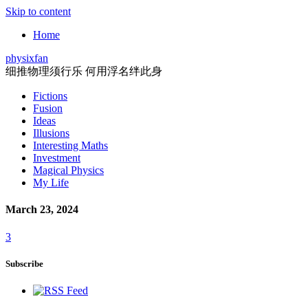
Skip to content
Home
physixfan
细推物理须行乐 何用浮名绊此身
Fictions
Fusion
Ideas
Illusions
Interesting Maths
Investment
Magical Physics
My Life
March 23, 2024
3
Subscribe