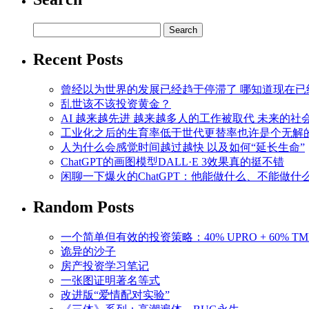
Recent Posts
曾经以为世界的发展已经趋于停滞了 哪知道现在已
乱世该不该投资黄金？
AI 越来越先进 越来越多人的工作被取代 未来的
工业化之后的生育率低于世代更替率也许是个无解
人为什么会感觉时间越过越快 以及如何“延长生命”
ChatGPT的画图模型DALL·E 3效果真的挺不错
闲聊一下爆火的ChatGPT：他能做什么、不能做什
Random Posts
一个简单但有效的投资策略：40% UPRO + 60% TM
诡异的沙子
房产投资学习笔记
一张图证明著名等式
改进版“爱情配对实验”