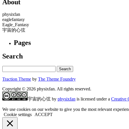
About
physixfan
eaglefantasy
Eagle_Fantasy
宇宙的心弦
Pages
Search
Traction Theme
by
The Theme Foundry
Copyright © 2026 physixfan. All rights reserved.
宇宙的心弦
by
physixfan
is licensed under a
Creative 
We use cookies on our website to give you the most relevant experien
Cookie settings
ACCEPT