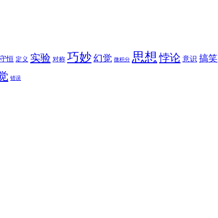
思想
巧妙
悖论
实验
幻觉
搞笑
守恒
意识
定义
对称
微积分
觉
错误