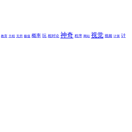
神奇
视觉
概率
计
玩
相对论
程序
视频
教育
方程
无穷
极值
网站
计算