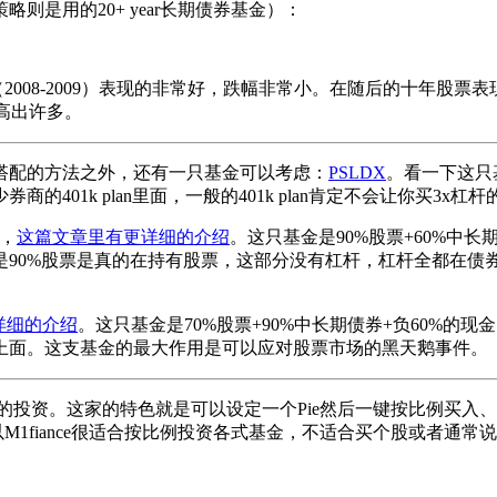
则是用的20+ year长期债券基金）：
（2008-2009）表现的非常好，跌幅非常小。在随后的十年股
则高出许多。
搭配的方法之外，还有一只基金可以考虑：
PSLDX
。看一下这只基
01k plan里面，一般的401k plan肯定不会让你买3x杠杆
，
这篇文章里有更详细的介绍
。这只基金是90%股票+60%中
是真的在持有股票，这部分没有杠杆，杠杆全都在债券那边。另外它基本不
详细的介绍
。这只基金是70%股票+90%中长期债券+负60%
上面。这支基金的最大作用是可以应对股票市场的黑天鹅事件。
资。这家的特色就是可以设定一个Pie然后一键按比例买入、一键
以M1fiance很适合按比例投资各式基金，不适合买个股或者通常说