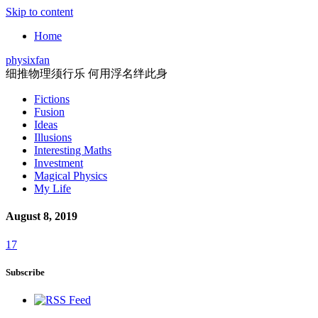
Skip to content
Home
physixfan
细推物理须行乐 何用浮名绊此身
Fictions
Fusion
Ideas
Illusions
Interesting Maths
Investment
Magical Physics
My Life
August 8, 2019
17
Subscribe