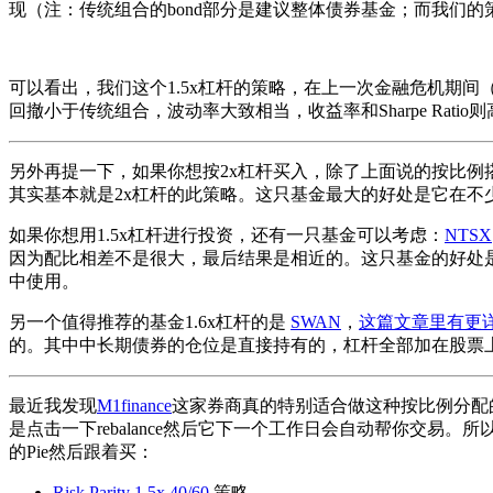
现（注：传统组合的bond部分是建议整体债券基金；而我们的策略
可以看出，我们这个1.5x杠杆的策略，在上一次金融危机期间
回撤小于传统组合，波动率大致相当，收益率和Sharpe Ratio
另外再提一下，如果你想按2x杠杆买入，除了上面说的按比例
其实基本就是2x杠杆的此策略。这只基金最大的好处是它在不少券商的4
如果你想用1.5x杠杆进行投资，还有一只基金可以考虑：
NTSX
因为配比相差不是很大，最后结果是相近的。这只基金的好处是90%股票
中使用。
另一个值得推荐的基金1.6x杠杆的是
SWAN
，
这篇文章里有更
的。其中中长期债券的仓位是直接持有的，杠杆全部加在股票
最近我发现
M1finance
这家券商真的特别适合做这种按比例分配的投
是点击一下rebalance然后它下一个工作日会自动帮你交易。所
的Pie然后跟着买：
Risk Parity 1.5x 40/60
策略