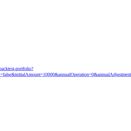
backtest-portfolio?
alse&initialAmount=10000&annualOperation=0&annualAdjustment=0