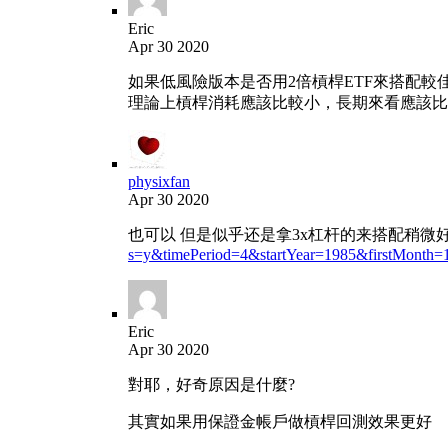
Eric
Apr 30 2020
如果低風險版本是否用2倍槓桿ETF來搭配較佳?(
理論上槓桿消耗應該比較小，長期來看應該比用
physixfan
Apr 30 2020
也可以 但是似乎还是拿3x杠杆的来搭配稍微
s=y&timePeriod=4&startYear=1985&firstMonth=
Eric
Apr 30 2020
對耶，好奇原因是什麼?
其實如果用保證金帳戶做槓桿回測效果更好