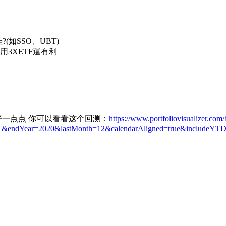
如SSO、UBT)
3XETF還有利
好一点点 你可以看看这个回测：
https://www.portfoliovisualizer.com/
1&endYear=2020&lastMonth=12&calendarAligned=true&includeYTD=f