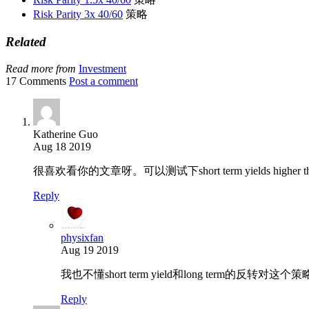
Risk Parity 3x 40/60
策略
Related
Read more from
Investment
17 Comments
Post a comment
Katherine Guo
Aug 18 2019
很喜欢看你的文章呀。可以测试下short term yields higher
Reply
physixfan
Aug 19 2019
我也不懂short term yield和long term的反转对这
Reply