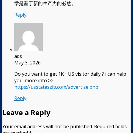
学是基于新的生产力的必然。
Reply
ads
May 3, 2026
Do you want to get 1K+ US visitor daily ? i can help
you, more info >>
https://usstateszip.com/advertise.php
Reply
Leave a Reply
Your email address will not be published.
Required fields
are marked
*