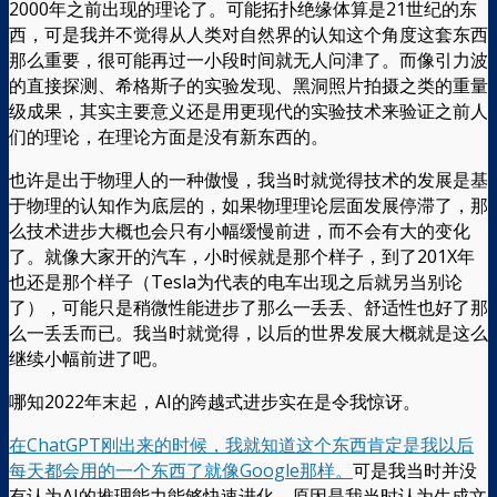
2000年之前出现的理论了。可能拓扑绝缘体算是21世纪的东
西，可是我并不觉得从人类对自然界的认知这个角度这套东西
那么重要，很可能再过一小段时间就无人问津了。而像引力波
的直接探测、希格斯子的实验发现、黑洞照片拍摄之类的重量
级成果，其实主要意义还是用更现代的实验技术来验证之前人
们的理论，在理论方面是没有新东西的。
也许是出于物理人的一种傲慢，我当时就觉得技术的发展是基
于物理的认知作为底层的，如果物理理论层面发展停滞了，那
么技术进步大概也会只有小幅缓慢前进，而不会有大的变化
了。就像大家开的汽车，小时候就是那个样子，到了201X年
也还是那个样子（Tesla为代表的电车出现之后就另当别论
了），可能只是稍微性能进步了那么一丢丢、舒适性也好了那
么一丢丢而已。我当时就觉得，以后的世界发展大概就是这么
继续小幅前进了吧。
哪知2022年末起，AI的跨越式进步实在是令我惊讶。
在ChatGPT刚出来的时候，我就知道这个东西肯定是我以后
每天都会用的一个东西了就像Google那样。
可是我当时并没
有认为AI的推理能力能够快速进化，原因是我当时认为生成文