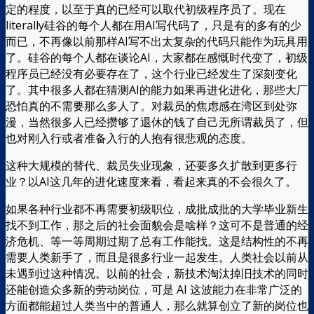
定的程度，以至于真的已经可以取代初级程序员了。现在
literally硅谷的每个人都在用AI写代码了，只是有的多有的少
而已，不再像以前那样AI写不出太复杂的代码只能作为玩具用
了。硅谷的每个人都在谈论AI，大家都在感慨时代变了，初级
程序员已经没有必要存在了，这个行业已经发生了深刻变化
了。其中很多人都在猜测AI的能力如果再进化进化，那些大厂
恐怕真的不需要那么多人了。对裁员的焦虑感在湾区到处弥
漫，当然很多人已经攒够了退休的钱了自己无所谓裁员了，但
也对刚入行或者准备入行的人抱有很悲观的态度。
这种大规模的替代、裁员失业现象，还要多久扩散到更多行
业？以AI这几年的进化速度来看，看起来真的不会很久了。
如果各种行业都不再需要初级职位，成批成批的大学毕业新生
找不到工作，那之后的社会面貌会是啥样？这可不是普通的经
济危机、等一等周期过期了总有工作能找。这是结构性的不再
需要人类新手了，而且是很多行业一起发生。人类社会以前从
未遇到过这种情况。以前的社会，新技术淘汰掉旧技术的同时
还能创造众多新的劳动岗位，可是 AI 这波能力在非常广泛的
方面都能超过人类当中的普通人，那么就算创立了新的岗位也