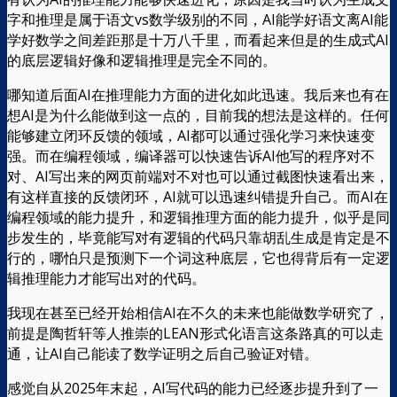
字和推理是属于语文vs数学级别的不同，AI能学好语文离AI能
学好数学之间差距那是十万八千里，而看起来但是的生成式AI
的底层逻辑好像和逻辑推理是完全不同的。
哪知道后面AI在推理能力方面的进化如此迅速。我后来也有在
想AI是为什么能做到这一点的，目前我的想法是这样的。任何
能够建立闭环反馈的领域，AI都可以通过强化学习来快速变
强。而在编程领域，编译器可以快速告诉AI他写的程序对不
对、AI写出来的网页前端对不对也可以通过截图快速看出来，
有这样直接的反馈闭环，AI就可以迅速纠错提升自己。而AI在
编程领域的能力提升，和逻辑推理方面的能力提升，似乎是同
步发生的，毕竟能写对有逻辑的代码只靠胡乱生成是肯定是不
行的，哪怕只是预测下一个词这种底层，它也得背后有一定逻
辑推理能力才能写出对的代码。
我现在甚至已经开始相信AI在不久的未来也能做数学研究了，
前提是陶哲轩等人推崇的LEAN形式化语言这条路真的可以走
通，让AI自己能读了数学证明之后自己验证对错。
感觉自从2025年末起，AI写代码的能力已经逐步提升到了一