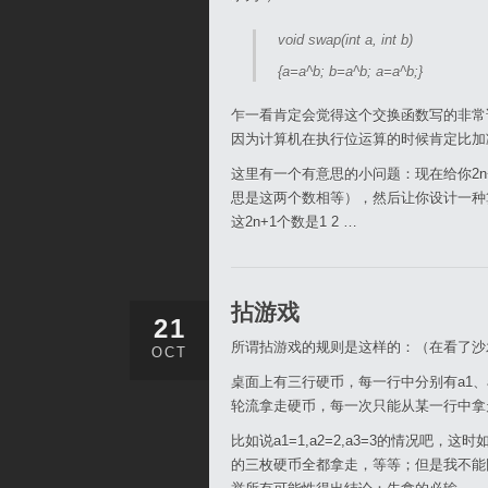
void swap(int a, int b)
{a=a^b; b=a^b; a=a^b;}
乍一看肯定会觉得这个交换函数写的非常
因为计算机在执行位运算的时候肯定比加
这里有一个有意思的小问题：现在给你2n
思是这两个数相等），然后让你设计一种
这2n+1个数是1 2 …
拈游戏
21
所谓拈游戏的规则是这样的：（在看了沙
OCT
桌面上有三行硬币，每一行中分别有a1、a
轮流拿走硬币，每一次只能从某一行中拿
比如说a1=1,a2=2,a3=3的情况
的三枚硬币全都拿走，等等；但是我不能