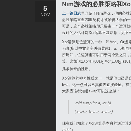
Nim游戏的必胜策略和X
5
上一篇日志
里介绍了Nim游戏，他的必
NOV
必胜策略直至20世纪初才被哈佛大学的一个叫做
可是，这个必胜策略却只要由一个运算就搞
设计的人估计对Xor运算不甚熟悉，更不
Xor运算是位运算的一种，和And、Or运
为真(所以中文名字叫做异或)，a、b相同则为假。其
所周知，位运算也可以用于两个数之间，
算。比如说1Xor4=(001)
Xor(100)
=(101
2
2
几条神奇的性质。
Xor运算的神奇性质之一，就是他自己是自己
b=a。这一点可以从真值表直接验证。有
大家应该都知道swap可以这么做：
void swap(int a, int b)
{a=a+b; b=a-b; a=a-b;}
现在我们知道了Xor运算是本身的逆运算之
示为^）