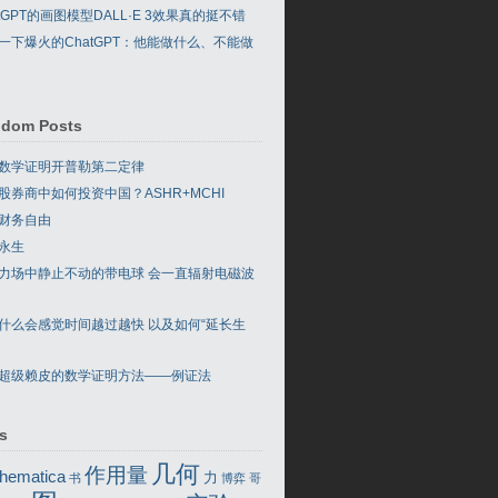
atGPT的画图模型DALL·E 3效果真的挺不错
一下爆火的ChatGPT：他能做什么、不能做
dom Posts
数学证明开普勒第二定律
股券商中如何投资中国？ASHR+MCHI
财务自由
永生
力场中静止不动的带电球 会一直辐射电磁波
什么会感觉时间越过越快 以及如何“延长生
超级赖皮的数学证明方法——例证法
s
几何
作用量
hematica
力
书
博弈
哥