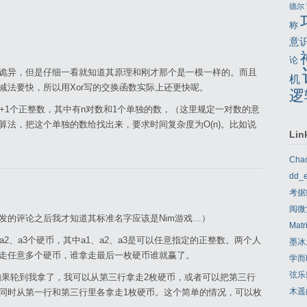
德尔
称
意
论
诡异，但是仔细一看就知道其原理和刚才那个是一模一样的。而且
机
减法要快，所以用Xor写的交换函数实际上还更快呢。
逻
+1个正整数，其中有n对数和1个单独的数，（这里规定一对数的意
算法，把这个单独的数给找出来，要求时间复杂度为O(n)。比如说
Lin
Cha
dd_e
考据
阅微
发的评论之后我才知道其标准名字应该是Nim游戏…）
Matr
2、a3个硬币，其中a1、a2、a3是可以任意指定的正整数。两个人
墨冰
走任意多个硬币，谁拿走最后一枚硬币谁就赢了。
学而
弦乐
吧，这时如果轮到我拿了，我可以从第三行拿走2枚硬币，或者可以把第三行
木遥
同时从第一行和第三行里各拿走1枚硬币。这个简单的情况，可以枚