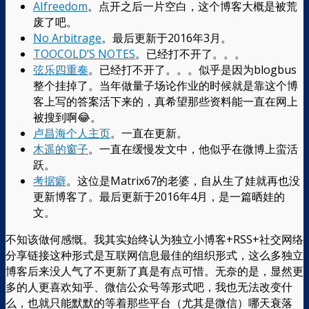
AIfreedom
。点开之后一片空白，这个博客大概是被荒
废了吧。
No Arbitrage
。最后更新于2016年3月。
TOOCOLD’S NOTES
。已经打不开了。。。
弦乐四重奏
。已经打不开了。。。似乎是因为blogbus
整个挂掉了。当年做量子场论作业的时候就是靠这个博
客上写的答案活下来的，真希望那些资料能一直在网上
被搜到啊😂。
卢昌海个人主页
。一直在更新。
木遥的窗子
。一直在缓慢发文中，他似乎在微博上蛮活
跃。
考据癖
。这位是Matrix67的老婆，自从生了娃就再也没
更新博客了。最后更新于2016年4月，是一篇晒娃的
文。
不知该做何感慨。我其实始终认为独立小博客+RSS+社交网络
分享链接这种形式是互联网信息最佳的组织形式，这么多独立
博客后来没人气了不更新了真是有点可惜。无奈的是，显然更
多的人更喜欢知乎、微信公众号等形式吧，我也无法改变什
么，也就只能默默的等着那些平台（尤其是微信）哪天衰落