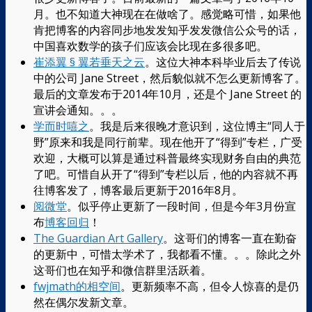
月。也不知道大神现在在做啥了。感觉略可惜，如果他
肯把博客的内容同步地发发知乎发发微信公众号的话，
中国喜欢数学的孩子们应该会比现在多很多吧。
崔添翼 § 翼若垂天之云
。这位大神本科毕业后去了传说
中的公司 Jane Street，然后貌似就不怎么更新博客了。
最后的文章发布于2014年10月，还是个 Jane Street 的
宣讲会通知。。。
学而时嘻之
。我是后来很晚才意识到，这位博主“同人于
野”原来和我是同行前辈。现在他开了“得到”专栏，广受
欢迎，大概可以算是通过科普最终实现财务自由的典范
了吧。可惜自从开了“得到”专栏以后，他的内容就不再
往博客发了，博客最后更新于2016年8月。
阅微堂
。似乎停止更新了一段时间，但是今年3月份宣
布
博客回归
！
The Guardian Art Gallery
。这哥们的博客一直在勤奋
的更新中，可惜太学术了，我都看不懂。。。除此之外
这哥们也在知乎和微信群里活跃着。
fwjmath的相空间
。更新频率不高，但令人惊喜的是仍
然在偶尔发新文章。