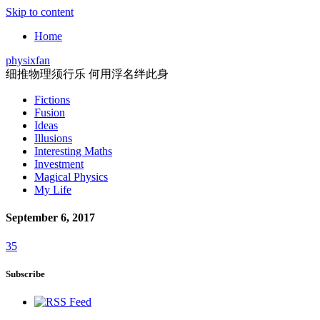
Skip to content
Home
physixfan
细推物理须行乐 何用浮名绊此身
Fictions
Fusion
Ideas
Illusions
Interesting Maths
Investment
Magical Physics
My Life
September 6, 2017
35
Subscribe