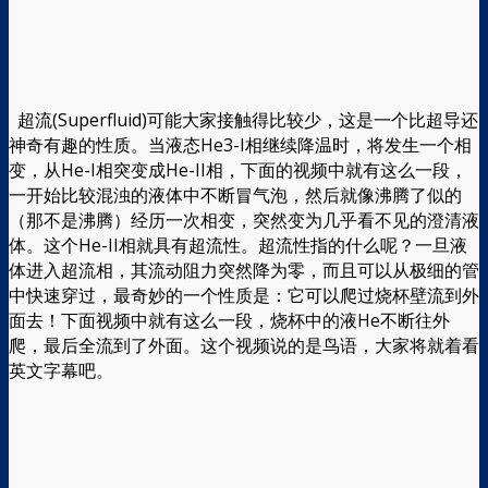
超流(Superfluid)可能大家接触得比较少，这是一个比超导还
神奇有趣的性质。当液态He3-I相继续降温时，将发生一个相
变，从He-I相突变成He-II相，下面的视频中就有这么一段，
一开始比较混浊的液体中不断冒气泡，然后就像沸腾了似的
（那不是沸腾）经历一次相变，突然变为几乎看不见的澄清液
体。这个He-II相就具有超流性。超流性指的什么呢？一旦液
体进入超流相，其流动阻力突然降为零，而且可以从极细的管
中快速穿过，最奇妙的一个性质是：它可以爬过烧杯壁流到外
面去！下面视频中就有这么一段，烧杯中的液He不断往外
爬，最后全流到了外面。这个视频说的是鸟语，大家将就着看
英文字幕吧。