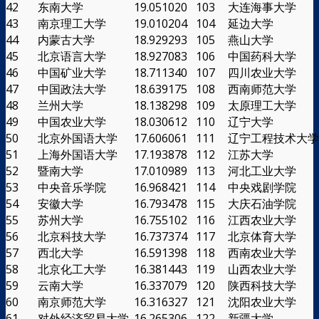
42
东南大学
19.051020
103
大连海事大学
43
南京理工大学
19.010204
104
延边大学
44
内蒙古大学
18.929293
105
燕山大学
45
北京语言大学
18.927083
106
中国药科大学
46
中国矿业大学
18.711340
107
四川农业大学
47
中国政法大学
18.639175
108
西南师范大学
48
兰州大学
18.138298
109
太原理工大学
49
中国农业大学
18.030612
110
辽宁大学
50
北京外国语大学
17.606061
111
辽宁工程技术大学
51
上海外国语大学
17.193878
112
江苏大学
52
暨南大学
17.010989
113
河北工业大学
53
中央音乐学院
16.968421
114
中央戏剧学院
54
安徽大学
16.793478
115
大庆石油学院
55
苏州大学
16.755102
116
江西农业大学
56
北京科技大学
16.737374
117
北京体育大学
57
西北大学
16.591398
118
西南农业大学
58
北京化工大学
16.381443
119
山西农业大学
59
云南大学
16.337079
120
陕西科技大学
60
南京师范大学
16.316327
121
沈阳农业大学
61
对外经济贸易大学
16.265306
122
新疆大学