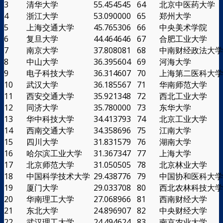
3
清华大学
55.454545
64
北京中医药大学
4
浙江大学
53.090000
65
郑州大学
5
上海交通大学
45.765306
66
中央美术学院
6
复旦大学
44.464646
67
合肥工业大学
7
南京大学
37.808081
68
中南财经政法大学
8
中山大学
36.395604
69
河海大学
9
电子科技大学
36.314607
70
上海第二医科大学
10
武汉大学
36.185567
71
华南师范大学
11
西安交通大学
35.921348
72
西北工业大学
12
同济大学
35.780000
73
东华大学
13
华中科技大学
34.413793
74
北京工业大学
14
西南交通大学
34.358696
75
江南大学
15
四川大学
31.831579
76
湖南大学
16
哈尔滨工业大学
31.367347
77
上海大学
17
北京师范大学
31.050505
78
北京林业大学
18
中国科学技术大学
29.438776
79
中国协和医科大学
19
厦门大学
29.033708
80
西北农林科技大学
20
华南理工大学
27.068966
81
西南财经大学
21
东北大学
24.896907
82
中央财经大学
22
武汉理工大学
24.494624
83
南京农业大学