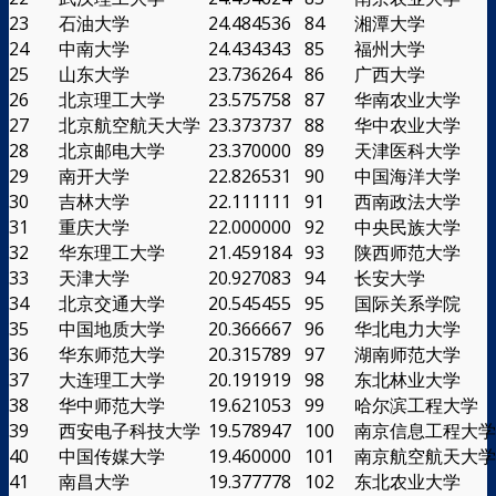
23
石油大学
24.484536
84
湘潭大学
24
中南大学
24.434343
85
福州大学
25
山东大学
23.736264
86
广西大学
26
北京理工大学
23.575758
87
华南农业大学
27
北京航空航天大学
23.373737
88
华中农业大学
28
北京邮电大学
23.370000
89
天津医科大学
29
南开大学
22.826531
90
中国海洋大学
30
吉林大学
22.111111
91
西南政法大学
31
重庆大学
22.000000
92
中央民族大学
32
华东理工大学
21.459184
93
陕西师范大学
33
天津大学
20.927083
94
长安大学
34
北京交通大学
20.545455
95
国际关系学院
35
中国地质大学
20.366667
96
华北电力大学
36
华东师范大学
20.315789
97
湖南师范大学
37
大连理工大学
20.191919
98
东北林业大学
38
华中师范大学
19.621053
99
哈尔滨工程大学
39
西安电子科技大学
19.578947
100
南京信息工程大学
40
中国传媒大学
19.460000
101
南京航空航天大学
41
南昌大学
19.377778
102
东北农业大学